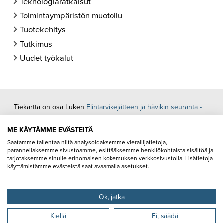
Teknologiaratkaisut
Toimintaympäristön muotoilu
Tuotekehitys
Tutkimus
Uudet työkalut
Tiekartta on osa Luken
Elintarvikejätteen ja hävikin seuranta -
hanketta
. Tiekarttaa on kehitetty yhteistyössä alan toimijoiden ja
ME KÄYTÄMME EVÄSTEITÄ
ministeriöiden kanssa.
Saatamme tallentaa niitä analysoidaksemme vierailijatietoja,
parannellaksemme sivustoamme, esittääksemme henkilökohtaista sisältöä ja
Ilmoita ratkaisu tai hanke tiekartalle
tarjotaksemme sinulle erinomaisen kokemuksen verkkosivustolla. Lisätietoja
Elintarvikejäte- ja ruokahävikkiseuranta -hanke
käyttämistämme evästeistä saat avaamalla asetukset.
Tietosuojaseloste
Saavutettavuusseloste
Ok, jatka
Kiellä
Ei, säädä
@ Luonnonvarakeskus (Luke)
Tietosuojaseloste