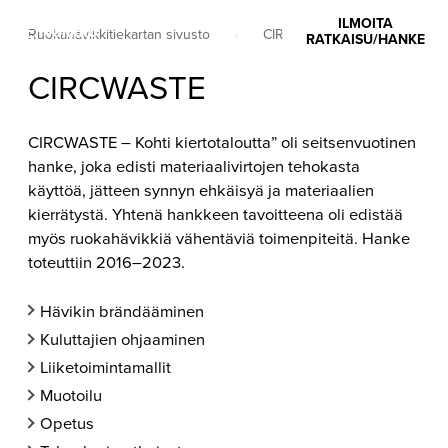
ILMOITA
Valikko
Ruokahävikkitiekartan sivusto
•
CIRCWASTE
RATKAISU/HANKE
CIRCWASTE
CIRCWASTE – Kohti kiertotaloutta” oli seitsenvuotinen
hanke, joka edisti materiaalivirtojen tehokasta
käyttöä, jätteen synnyn ehkäisyä ja materiaalien
kierrätystä. Yhtenä hankkeen tavoitteena oli edistää
myös ruokahävikkiä vähentäviä toimenpiteitä. Hanke
toteuttiin 2016–2023.
Hävikin brändääminen
Kuluttajien ohjaaminen
Liiketoimintamallit
Muotoilu
Opetus