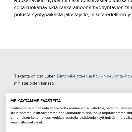
Ruokahävikin hyödyntämistä edistävässä pilotissa ide
sekä ruokahävikkiä raaka-aineena hyödyntävien taho
polusta syntypaikasta jalostajalle, ja siitä edellee
Tiekartta on osa Luken
Elintarvikejätteen ja hävikin seuranta -ha
ministeriöiden kanssa.
ME KÄYTÄMME EVÄSTEITÄ
Saatamme tallentaa niitä analysoidaksemme vierailijatietoja, parannellakse
sivustoamme, esittääksemme henkilökohtaista sisältöä ja tarjotaksemme sin
erinomaisen kokemuksen verkkosivustolla. Lisätietoja käyttämistämme eväst
@ Luonnonvarakeskus (Luke)
Tietosuojaseloste
avaamalla asetukset.