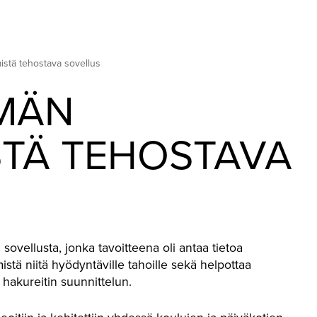
et ruokahävikin
Keinot ja hankkeet
Ajank
een
ketjuvaiheittain
kuuk
stä tehostava sovellus
MÄN
TÄ TEHOSTAVA
sovellusta, jonka tavoitteena oli antaa tietoa
istä niitä hyödyntäville tahoille sekä helpottaa
 hakureitin suunnittelun.