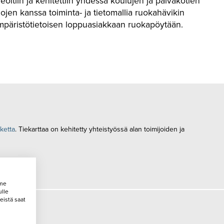
oitiin ja kehitettiin yhdessä koulujen ja päiväkotien
jen kanssa toiminta- ja tietomallia ruokahävikin
n ympäristötietoisen loppuasiakkaan ruokapöytään.
nketta
. Tiekarttaa on kehitetty yhteistyössä alan toimijoiden ja
mme
ulle
eistä saat