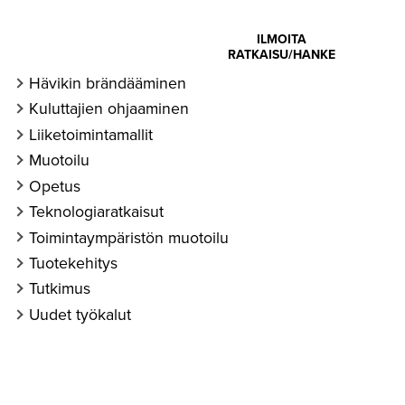
ohtaista ja
ILMOITA
RATKAISU/HANKE
auden case
Hävikin brändääminen
Kuluttajien ohjaaminen
Liiketoimintamallit
Muotoilu
Opetus
Teknologiaratkaisut
Toimintaympäristön muotoilu
Tuotekehitys
Tutkimus
Uudet työkalut