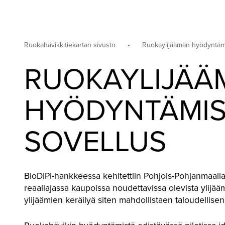
Etusivu
Tavoitteet ja
Keihäänkärj
vaikuttavuus
vähentämis
Ruokahävikkitiekartan sivusto
•
Ruokaylijäämän hyödyntämi
RUOKAYLIJÄÄ
HYÖDYNTÄMIS
SOVELLUS
BioDiPi-hankkeessa kehitettiin Pohjois-Pohjanmaalla 
reaaliajassa kaupoissa noudettavissa olevista ylijääm
ylijäämien keräilyä siten mahdollistaen taloudellisen