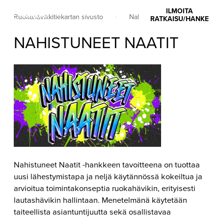
ILMOITA
Valikko
Ruokahävikkitiekartan sivusto
•
Nahistuneet naatit
RATKAISU/HANKE
NAHISTUNEET NAATIT
Nahistuneet Naatit -hankkeen tavoitteena on tuottaa
uusi lähestymistapa ja neljä käytännössä kokeiltua ja
arvioitua toimintakonseptia ruokahävikin, erityisesti
lautashävikin hallintaan. Menetelmänä käytetään
taiteellista asiantuntijuutta sekä osallistavaa