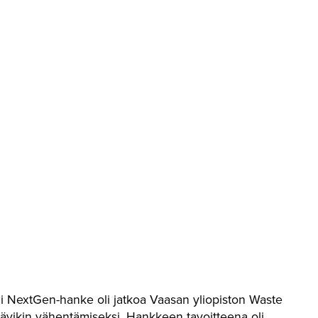
et ruokahävikin
Keinot ja hankkeet
Ajank
een
ketjuvaiheittain
kuuk
li NextGen-hanke oli jatkoa Vaasan yliopiston Waste
ahävikin vähentämiseksi. Hankkeen tavoitteena oli