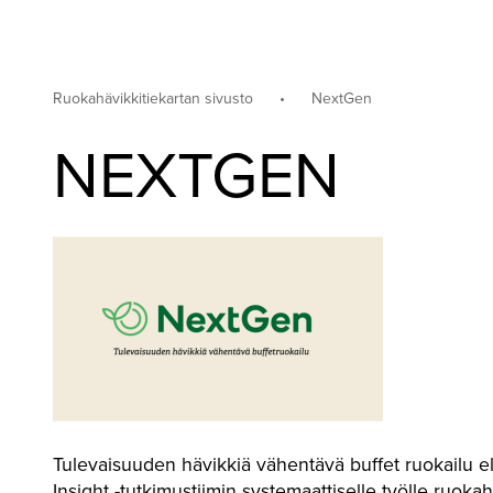
Etusivu
Tavoitteet ja
Keihäänkärj
vaikuttavuus
vähentämis
Ruokahävikkitiekartan sivusto
•
NextGen
NEXTGEN
Tulevaisuuden hävikkiä vähentävä buffet ruokailu e
Insight -tutkimustiimin systemaattiselle työlle ruok