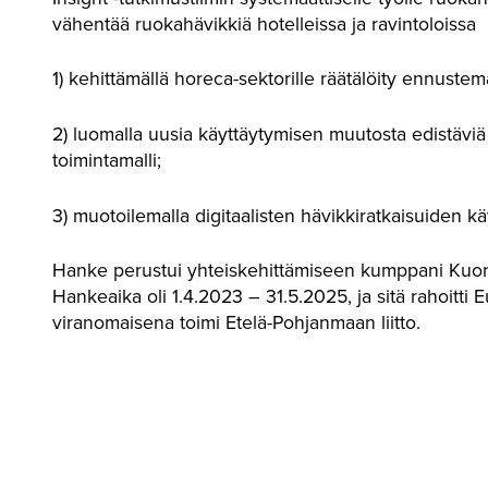
vähentää ruokahävikkiä hotelleissa ja ravintoloissa
1) kehittämällä horeca-sektorille räätälöity ennustema
2) luomalla uusia käyttäytymisen muutosta edistäviä
toimintamalli;
3) muotoilemalla digitaalisten hävikkiratkaisuiden k
Hanke perustui yhteiskehittämiseen kumppani Kuort
Hankeaika oli 1.4.2023 – 31.5.2025, ja sitä rahoitti
viranomaisena toimi Etelä-Pohjanmaan liitto.