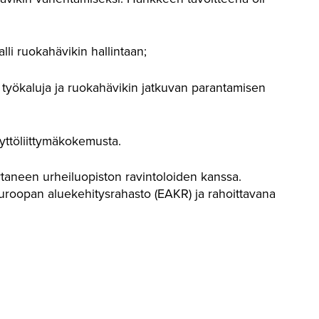
lli ruokahävikin hallintaan;
 työkaluja ja ruokahävikin jatkuvan parantamisen
äyttöliittymäkokemusta.
aneen urheiluopiston ravintoloiden kanssa.
 Euroopan aluekehitysrahasto (EAKR) ja rahoittavana